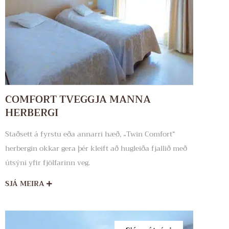
COMFORT TVEGGJA MANNA
HERBERGI
Staðsett á fyrstu eða annarri hæð, „Twin Comfort“
herbergin okkar gera þér kleift að hugleiða fjallið með
útsýni yfir fjölfarinn veg.
SJÁ MEIRA