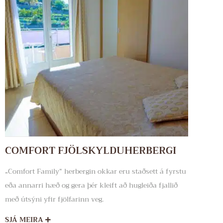
COMFORT FJÖLSKYLDUHERBERGI
„Comfort Family“ herbergin okkar eru staðsett á fyrstu
eða annarri hæð og gera þér kleift að hugleiða fjallið
með útsýni yfir fjölfarinn veg.
SJÁ MEIRA