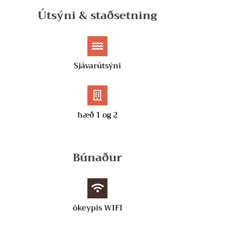
Útsýni & staðsetning
Sjávarútsýni
hæð 1 og 2
Búnaður
ókeypis WIFI