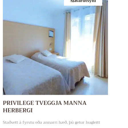
Sjávarútsýni
PRIVILEGE TVEGGJA MANNA
HERBERGI
Staðsett á fyrstu eða annarri hæð, þú getur hugleitt