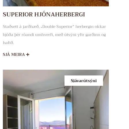
SUPERIOR HJÓNAHERBERGI
Staðsett á jarðhæð, „Double Superior“ herbergin okkar
bjóða þér róandi umhverfi, með útsýni yfir garðinn og
hafið.
SJÁ MEIRA
Sjávarútsýni