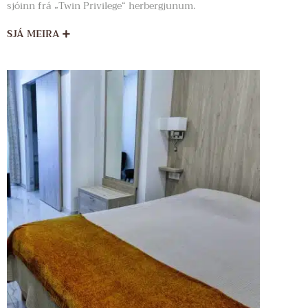
sjóinn frá „Twin Privilege“ herbergjunum.
SJÁ MEIRA