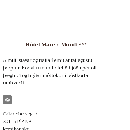
Hótel Mare e Monti ***
Á milli sjávar og fjalla í einu af fallegustu
þorpum Korsíku mun hótelið bjóða þér öll
þægindi og hlýjar móttökur í póstkorta
umhverfi.
Calanche vegur
20115 PÍANA
korsíkanskt