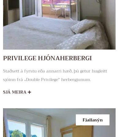
PRIVILEGE HJÓNAHERBERGI
Staðsett á fyrstu eða annarri hæð, þú getur hugleitt
sjóinn frá „Double Privilege“ herbergjunum.
SJÁ MEIRA
Fjallasýn