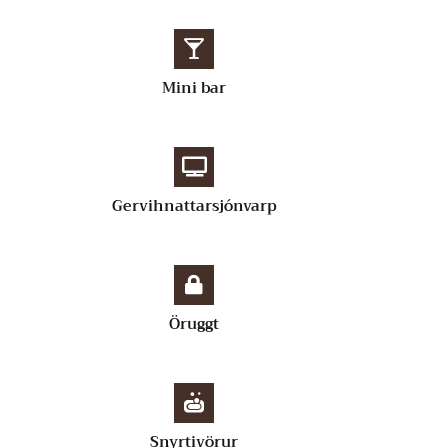
Mini bar
Gervihnattarsjónvarp
Öruggt
Snyrtivörur