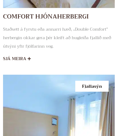
COMFORT HJÓNAHERBERGI
Staðsett á fyrstu eða annarri hæð, „Double Comfort“
herbergin okkar gera þér kleift að hugleiða fjallið með
útsýni yfir fjölfarinn veg.
SJÁ MEIRA
Fjallasýn