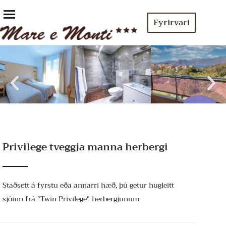
Fyrirvari
Privilege tveggja manna herbergi
Staðsett á fyrstu eða annarri hæð, þú getur hugleitt
sjóinn frá "Twin Privilege" herbergjunum.