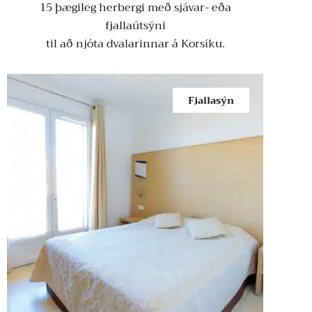
15 þægileg herbergi með sjávar- eða
fjallaútsýni
til að njóta dvalarinnar á Korsíku.
Fjallasýn