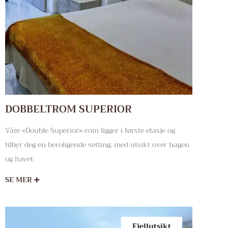
DOBBELTROM SUPERIOR
Våre «Double Superior»-rom ligger i første etasje og
tilbyr deg en beroligende setting, med utsikt over hagen
og havet.
SE MER
Fjellutsikt