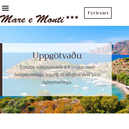
Fyrirvari
Uppgötvaðu
Einstök náttúrusvæði á Korsíku, með
óviðjafnanlega fegurð, til að gera dvöl þína
ógleymanlega.