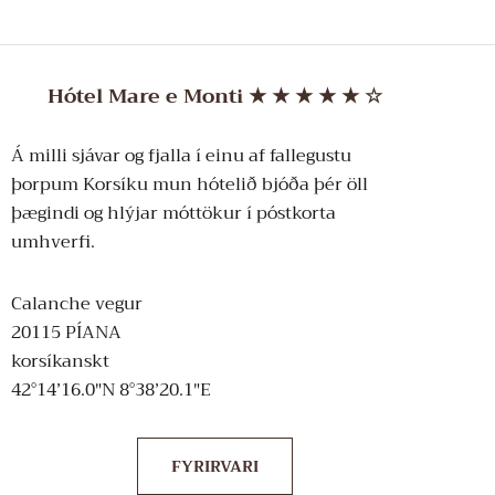
Hótel Mare e Monti
★ ★ ★
★
★ ☆
Á milli sjávar og fjalla í einu af fallegustu
þorpum Korsíku mun hótelið bjóða þér öll
þægindi og hlýjar móttökur í póstkorta
umhverfi.
Calanche vegur
20115 PÍANA
korsíkanskt
42°14’16.0″N 8°38’20.1″E
FYRIRVARI