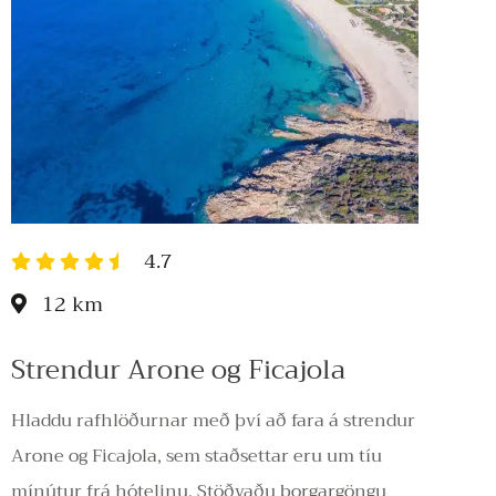
4.7
12 km
Strendur Arone og Ficajola
Hladdu rafhlöðurnar með því að fara á strendur
Arone og Ficajola, sem staðsettar eru um tíu
mínútur frá hótelinu. Stöðvaðu borgargöngu