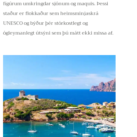
fígúrum umkringdar sjónum og maquis. Þessi
staður er flokkaður sem heimsminjaskrá
UNESCO og býður þér stórkostlegt og
ógleymanlegt útsýni sem þú mátt ekki missa af.