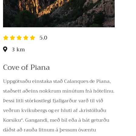
5.0
3 km
Cove of Piana
Uppgötvaðu einstaka stað Calanques de Piana,
staðsett aðeins nokkrum mínútum frá hótelinu.
Þessi litli stórkostlegi fjallgarður varð til við
veðrun kvikubergs og er hluti af „kristölluðu
Korsíku“. Gangandi, með bíl eða á bát geturðu
dáðst að rauða litnum á þessum óvæntu