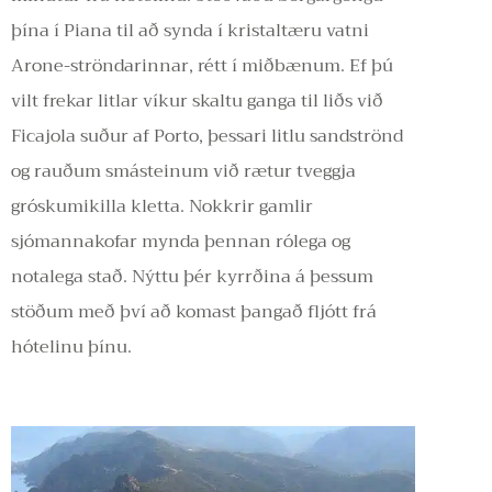
þína í Piana til að synda í kristaltæru vatni
Arone-ströndarinnar, rétt í miðbænum. Ef þú
vilt frekar litlar víkur skaltu ganga til liðs við
Ficajola suður af Porto, þessari litlu sandströnd
og rauðum smásteinum við rætur tveggja
gróskumikilla kletta. Nokkrir gamlir
sjómannakofar mynda þennan rólega og
notalega stað. Nýttu þér kyrrðina á þessum
stöðum með því að komast þangað fljótt frá
hótelinu þínu.