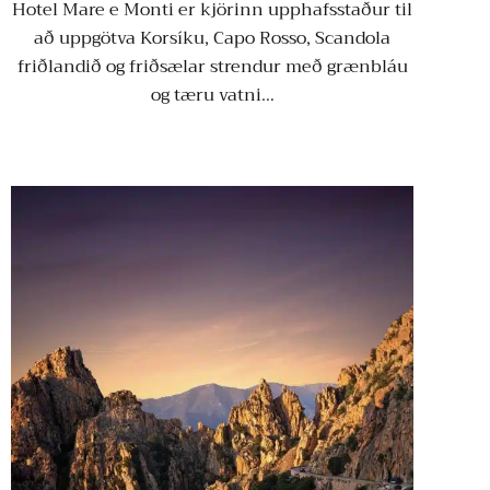
Hotel Mare e Monti er kjörinn upphafsstaður til
að uppgötva Korsíku, Capo Rosso, Scandola
friðlandið og friðsælar strendur með grænbláu
og tæru vatni…