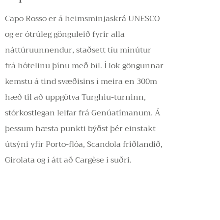
Capo Rosso er á heimsminjaskrá UNESCO
og er ótrúleg gönguleið fyrir alla
náttúruunnendur, staðsett tíu mínútur
frá hótelinu þínu með bíl. Í lok göngunnar
kemstu á tind svæðisins í meira en 300m
hæð til að uppgötva Turghiu-turninn,
stórkostlegan leifar frá Genúatímanum. Á
þessum hæsta punkti býðst þér einstakt
útsýni yfir Porto-flóa, Scandola friðlandið,
Girolata og í átt að Cargèse í suðri.