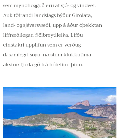
sem myndhögguð eru af sjó- og vindvef.
Auk töfrandi landslags býður Girolata,
land- og sjávarsvæði, upp á áður óþekktan
líffræðilegan fjölbreytileika. Lifðu
einstakri upplifun sem er verðug
dásamlegri sögu, næstum klukkutíma
akstursfjarlægð frá hótelinu þínu.