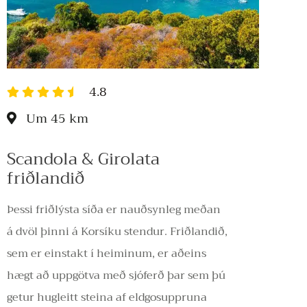
4.8
Um 45 km
Scandola & Girolata
friðlandið
Þessi friðlýsta síða er nauðsynleg meðan
á dvöl þinni á Korsíku stendur. Friðlandið,
sem er einstakt í heiminum, er aðeins
hægt að uppgötva með sjóferð þar sem þú
getur hugleitt steina af eldgosuppruna