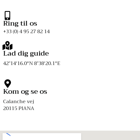
Ring til os
+33 (0) 4 95 27 82 14
Lad dig guide
42°14'16.0"N 8°38'20.1"E
Kom og se os
Calanche vej
20115 PIANA