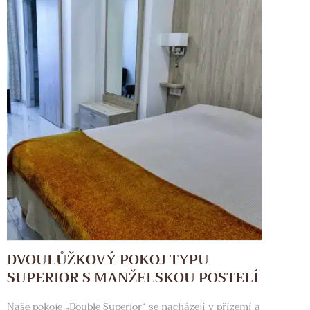
DVOULŮŽKOVÝ POKOJ TYPU
SUPERIOR S MANŽELSKOU POSTELÍ
Naše pokoje „Double Superior“ se nacházejí v přízemí a